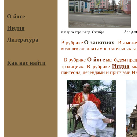
О йоге
Индия
Зал 
к залу со строны пр. Октября
Литература
О занятиях
В рубрике
Вы можете
комплексов для самостоятельных з
О йоге
В рубрике
мы будем пред
Как нас найти
Индия
традициях. В рубрике
мы
пантеона, легендами и притчами И